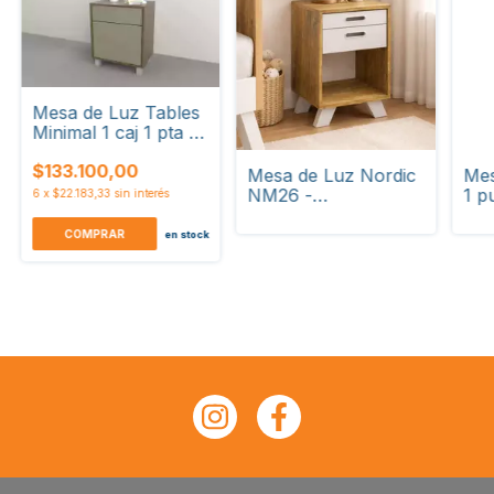
Mesa de Luz Tables
Minimal 1 caj 1 pta -
6426
$133.100,00
Mesa de Luz Nordic
Mes
NM26 -
1 p
6
x
$22.183,33
sin interés
Desayunador
COMPRAR
en stock