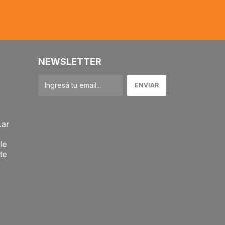
NEWSLETTER
.ar
le
te