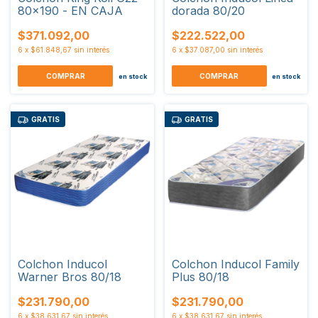
80x190 - EN CAJA
dorada 80/20
$371.092,00
$222.522,00
6
x
$61.848,67
sin interés
6
x
$37.087,00
sin interés
COMPRAR
COMPRAR
en stock
en stock
GRATIS
GRATIS
Colchon Inducol
Colchon Inducol Family
Warner Bros 80/18
Plus 80/18
$231.790,00
$231.790,00
6
x
$38.631,67
sin interés
6
x
$38.631,67
sin interés