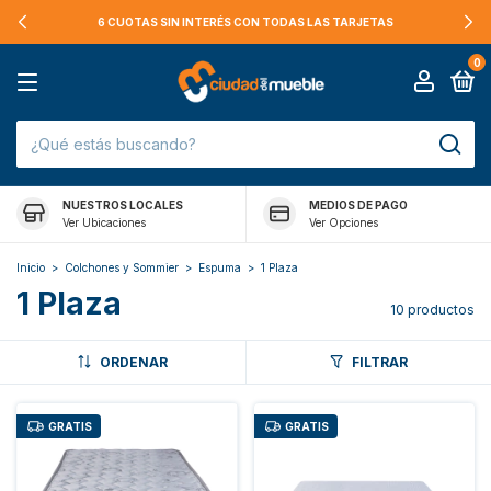
6 CUOTAS SIN INTERÉS CON TODAS LAS TARJETAS
0
NUESTROS LOCALES
MEDIOS DE PAGO
Ver Ubicaciones
Ver Opciones
Inicio
>
Colchones y Sommier
>
Espuma
>
1 Plaza
1 Plaza
10 productos
ORDENAR
FILTRAR
GRATIS
GRATIS