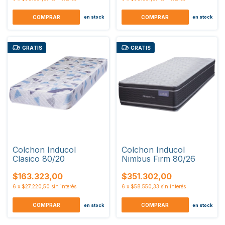
COMPRAR
COMPRAR
en stock
en stock
GRATIS
GRATIS
Colchon Inducol
Colchon Inducol
Clasico 80/20
Nimbus Firm 80/26
$163.323,00
$351.302,00
6
x
$27.220,50
sin interés
6
x
$58.550,33
sin interés
COMPRAR
COMPRAR
en stock
en stock