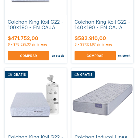
Colchon King Koil G22 -
Colchon King Koil G22 -
100x190 - EN CAJA
140x190 - EN CAJA
$471.752,00
$582.910,00
6
x
$78.625,33
sin interés
6
x
$97.151,67
sin interés
COMPRAR
COMPRAR
en stock
en stock
GRATIS
GRATIS
Colchon King Koil G22 -
Colchon Inducol Linea