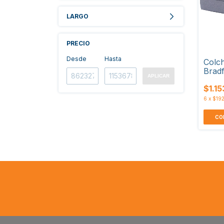
LARGO
PRECIO
Desde
Hasta
Colch
Brad
APLICAR
$1.1
6
x
$192
CO