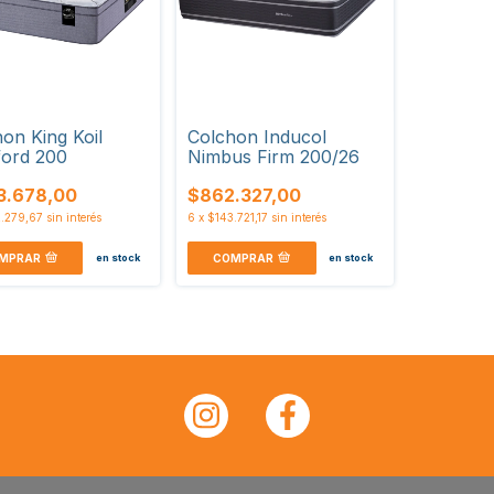
on King Koil
Colchon Inducol
ford 200
Nimbus Firm 200/26
53.678,00
$862.327,00
.279,67
sin interés
6
x
$143.721,17
sin interés
MPRAR
COMPRAR
en stock
en stock