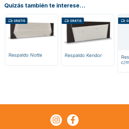
Quizás también te interese...
GRATIS
GRATIS
G
Respaldo Notte
Respaldo Kendor
Res
c/m
64