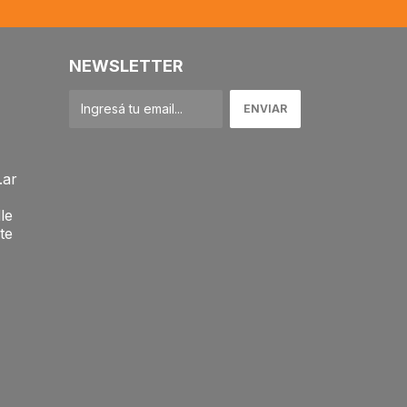
NEWSLETTER
.ar
le
te