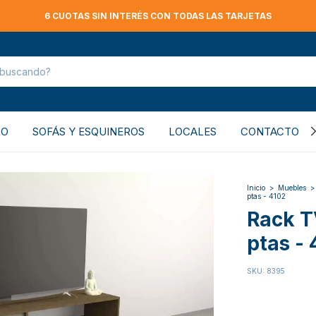
6 CUOTAS SIN INTERÉS CON TODAS LAS TARJETAS
RO
SOFÁS Y ESQUINEROS
LOCALES
CONTACTO
Inicio
>
Muebles
>
ptas - 4102
Rack T
ptas - 
SKU:
8395