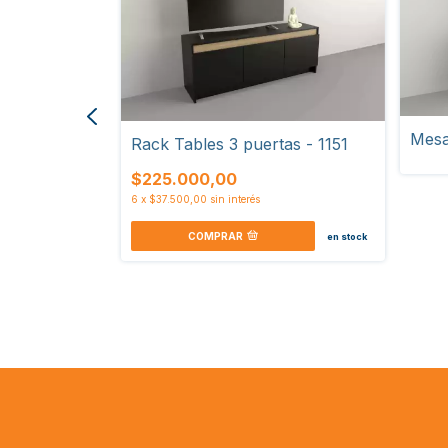
 hasta 52" -
Mesa
Rack Tables 3 puertas - 1151
$225.000,00
6
x
$37.500,00
sin interés
COMPRAR
en stock