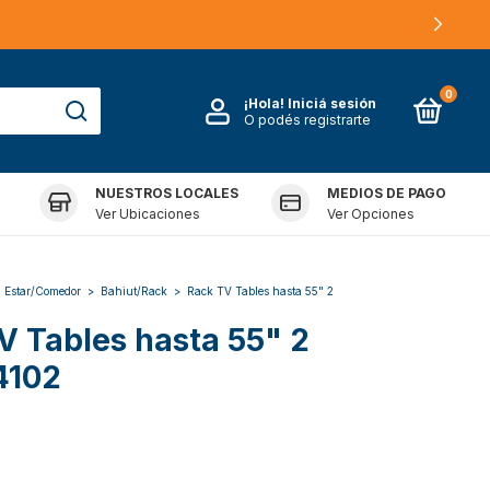
0
¡Hola!
Iniciá sesión
O podés registrarte
NUESTROS LOCALES
MEDIOS DE PAGO
FRANQUICIAS
Ver Ubicaciones
Ver Opciones
Estar/Comedor
>
Bahiut/Rack
>
Rack TV Tables hasta 55" 2
V Tables hasta 55" 2
4102