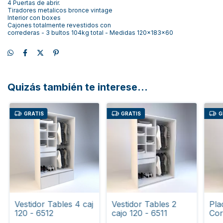
4 Puertas de abrir.
Tiradores metalicos bronce vintage
Interior con boxes
Cajones totalmente revestidos con
correderas - 3 bultos 104kg total - Medidas 120x183x60
Quizás también te interese...
GRATIS
GRATIS
G
Vestidor Tables 4 caj
Vestidor Tables 2
Pla
120 - 6512
cajo 120 - 6511
Cor
60