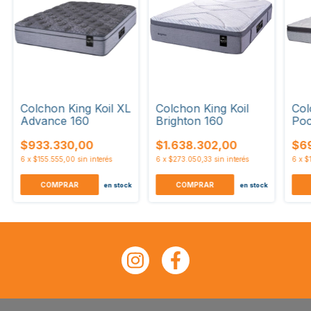
Colchon King Koil XL
Colchon King Koil
Col
Advance 160
Brighton 160
Poc
$933.330,00
$1.638.302,00
$69
6
x
$155.555,00
sin interés
6
x
$273.050,33
sin interés
6
x
$
COMPRAR
COMPRAR
en stock
en stock